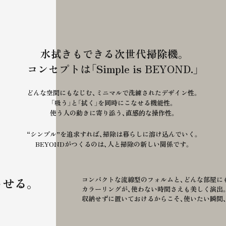
水拭きもできる次世代掃除機。
コンセプトは「Simple is BEYOND.」
どんな空間にもなじむ、
ミニマルで洗練されたデザイン性。
「吸う」と「拭く」を同時にこなせる機能性。
使う人の動きに寄り添う、直感的な操作性。
“シンプル”を追求すれば、
掃除は暮らしに溶け込んでいく。
BEYONDがつくるのは、
人と掃除の新しい関係です。
させる。
コンパクトな流線型のフォルムと、
どんな部屋に
カラーリングが、
使わない時間さえも美しく演出
収納せずに置いておけるからこそ、
使いたい瞬間