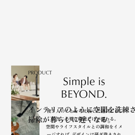
PRODUCT
Simple is
BEYOND.
インテリアのように空間を
洗練
使う人のことを考え抜いた道具には、
掃除が暮らしに
近くなる。
本当に必要な機能だけが備わる。
空間やライフスタイルとの調和をイメ
ージすれば、
デザインは研ぎ澄まされ