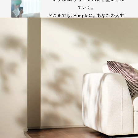
ていく。
どこまでも、Simpleに。あなたの人生
を
美しく整える、BEYONDという提
案。